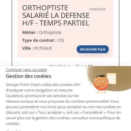
ORTHOPTISTE
19/06/2026
SALARIÉ LA DEFENSE
(Nouvelle
H/F - TEMPS PARTIEL
fenêtre)
Métier :
Orthoptiste
Type de contrat :
CDI
Ville :
PUTEAUX
EN SAVOIR PLUS
Résultats 1 - 20 sur
51
Continuer sans accepter
Gestion des cookies
« Précédent
1
2
3
Suivant »
Groupe Point Vision utilise des cookies afin
d’analyser votre navigation et mesurer
l’audience, promouvoir ses services sur les
réseaux sociaux et vous proposer du contenu personnalisé. Vous
pouvez paramétrer vos choix pour accepter ou non ces cookies en
cliquant, soit sur « Tout accepter », soit sur « Paramétrer ». Pour en
savoir plus sur la gestion des cookies, consultez notre politique de
Vous rencontrez un problème technique, avez une question
cookies.
au sujet de nos méthodes de recrutement ou de vos données
Ce site web utilise des cookies pour la réalisation des