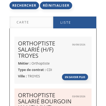
RECHERCHER
RÉINITIALISER
CARTE
LISTE
ORTHOPTISTE
06/08/2026
SALARIÉ (H/F)
(Nouvelle
TROYES
fenêtre)
Métier :
Orthoptiste
Type de contrat :
CDI
Ville :
TROYES
EN SAVOIR PLUS
ORTHOPTISTE
03/08/2026
SALARIÉ BOURGOIN