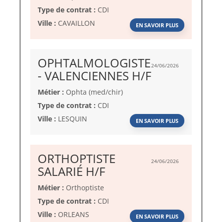
Type de contrat :
CDI
Ville :
CAVAILLON
EN SAVOIR PLUS
OPHTALMOLOGISTE
24/06/2026
(Nouvelle
- VALENCIENNES H/F
fenêtre)
Métier :
Ophta (med/chir)
Type de contrat :
CDI
Ville :
LESQUIN
EN SAVOIR PLUS
ORTHOPTISTE
24/06/2026
(Nouvelle
SALARIÉ H/F
fenêtre)
Métier :
Orthoptiste
Type de contrat :
CDI
Ville :
ORLEANS
EN SAVOIR PLUS