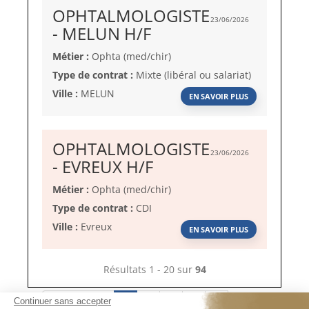
OPHTALMOLOGISTE
23/06/2026
(Nouvelle
- MELUN H/F
fenêtre)
Métier :
Ophta (med/chir)
Type de contrat :
Mixte (libéral ou salariat)
Ville :
MELUN
EN SAVOIR PLUS
OPHTALMOLOGISTE
23/06/2026
(Nouvelle
- EVREUX H/F
fenêtre)
Métier :
Ophta (med/chir)
Type de contrat :
CDI
Ville :
Evreux
EN SAVOIR PLUS
Résultats 1 - 20 sur
94
« Précédent
1
2
3
4
5
Continuer sans accepter