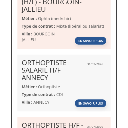
(H/F) - BOURGOIN-
(Nouvelle
JALLIEU
fenêtre)
Métier :
Ophta (med/chir)
Type de contrat :
Mixte (libéral ou salariat)
Ville :
BOURGOIN
JALLIEU
EN SAVOIR PLUS
ORTHOPTISTE
31/07/2026
SALARIÉ H/F
(Nouvelle
ANNECY
fenêtre)
Métier :
Orthoptiste
Type de contrat :
CDI
Ville :
ANNECY
EN SAVOIR PLUS
ORTHOPTISTE H/F -
31/07/2026