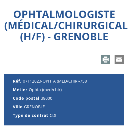
OPHTALMOLOGISTE
(MÉDICAL/CHIRURGICAL
(H/F) - GRENOBLE
Réf.
07112023-OPHTA (MED/CHIR)-758
Métier
Ophta (med/chir)
Code postal
38000
Ville
GRENOBLE
Type de contrat
CDI