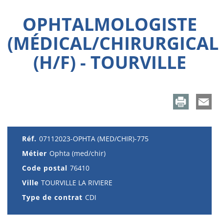
OPHTALMOLOGISTE
(MÉDICAL/CHIRURGICAL
(H/F) - TOURVILLE
Réf.
07112023-OPHTA (MED/CHIR)-775
Métier
Ophta (med/chir)
Code postal
76410
Ville
TOURVILLE LA RIVIERE
Type de contrat
CDI