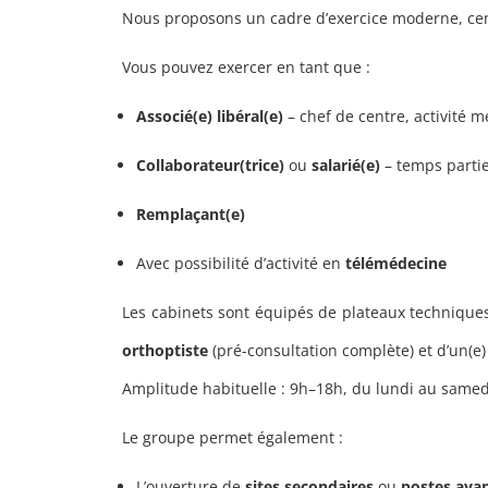
Nous proposons un cadre d’exercice moderne, cent
Vous pouvez exercer en tant que :
Associé(e) libéral(e)
– chef de centre, activité m
Collaborateur(trice)
ou
salarié(e)
– temps partie
Remplaçant(e)
Avec possibilité d’activité en
télémédecine
Les cabinets sont équipés de plateaux technique
orthoptiste
(pré-consultation complète) et d’un(e
Amplitude habituelle : 9h–18h, du lundi au samed
Le groupe permet également :
L’ouverture de
sites secondaires
ou
postes ava