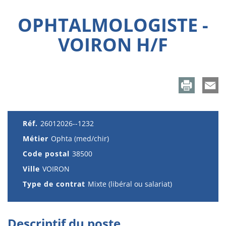
OPHTALMOLOGISTE -
VOIRON H/F
Réf.
26012026--1232
Métier
Ophta (med/chir)
Code postal
38500
Ville
VOIRON
Type de contrat
Mixte (libéral ou salariat)
Descriptif du poste