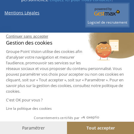
Mentions Légales
Logiciel de recrutement
Continuer sans accepter
Gestion des cookies
Groupe Point Vision utilise des cookies afin
d’analyser votre navigation et mesurer
l’audience, promouvoir ses services sur les
réseaux sociaux et vous proposer du contenu personnalisé. Vous
pouvez paramétrer vos choix pour accepter ou non ces cookies en
cliquant, soit sur « Tout accepter », soit sur « Paramétrer ». Pour en
savoir plus sur la gestion des cookies, consultez notre politique de
cookies.
Ce site web utilise des cookies pour la réalisation des
C'est OK pour vous ?
statistiques de visites. Ils nous permettent également
d'assurer un bon fonctionnement de nos services. En
Lire la politique des cookies
poursuivant votre navigation, vous acceptez l'utilisation de
Consentements certifiés par
ces cookies.
Pour plus d'informations,
Lire la politique des cookies >>
.
Paramétrer
Tout accepter