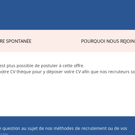
RE SPONTANÉE
POURQUOI NOUS REJOIN
t plus possible de postuler à cette offre.
otre CV thèque pour y déposer votre CV afin que nos recruteurs s
e question au sujet de nos méthodes de recrutement ou de vos
acter
.